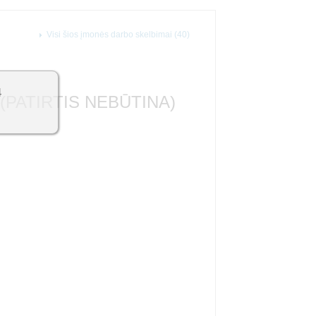
Visi šios įmonės darbo skelbimai (40)
4
(PATIRTIS NEBŪTINA)