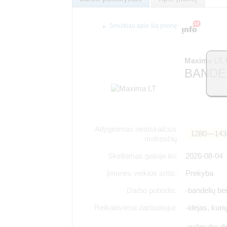
Smulkiau apie šią įmonę
Maxima LT,
BANDEL
Atlyginimas neatskaičius
1280―143
mokesčių
Skelbimas galioja iki:
2026-08-04
Įmonės veiklos sritis:
Prekyba
Darbo pobūdis:
-bandelių be
Reikalavimai darbuotojui:
-idėjas, kuri
-galimybę dir