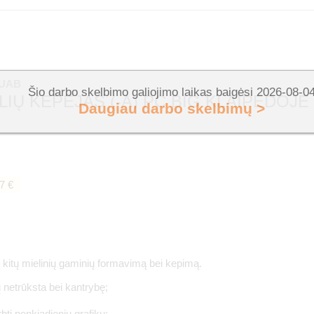
 UAB
Šio darbo skelbimo galiojimo laikas baigėsi 2026-08-0
IŲ KEPĖJAS (-A) PC BIG KLAIPĖDOJE 
Daugiau darbo skelbimų >
7 €
i kitų mielinių gaminių formavimą bei kepimą.
ų netrūksta bei kantrybę;
bti penkiadieniu grafiku;