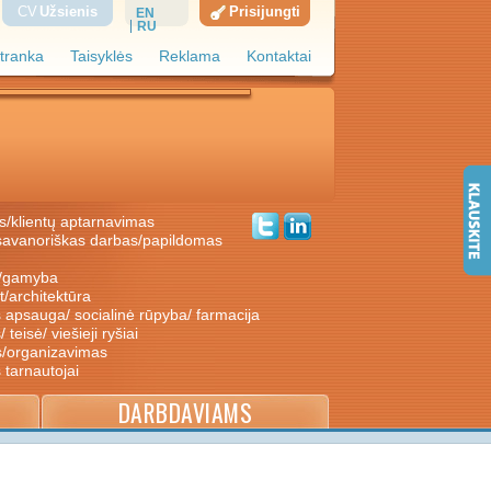
CV
Užsienis
Prisijungti
EN
RU
tranka
Taisyklės
Reklama
Kontaktai
s/klientų aptarnavimas
ė/gamyba
nt/architektūra
s apsauga/ socialinė rūpyba/ farmacija
/ teisė/ viešieji ryšiai
s/organizavimas
s tarnautojai
DARBDAVIAMS