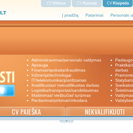
CV
Vilnius
CV
Kaunas
CV
Klaipėda
Į pradžią
Patarimai
Personalo a
administravimas/personalo valdymas
paslaugo
apsauga
praktika/savanoriškas darbas/papildomas
finansai/apskaita/draudimas
darbas
inžinerija/technologai
pramon
IT/telekomunikacijos/dizainas
statyba/
kvalifikuotas/ nekvalifikuotas darbas
sveikato
logistika/transportas/sandėliavimas
švietimas
maitinimas/ viešbučiai/ turizmas
valdyma
pardavimai/pirkimai/rinkodara
valstybė
CV PAIEŠKA
NEKVALIFIKUOTI