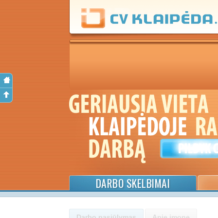
DARBO SKELBIMAI
Darbo pasiūlymas
Apie įmonę