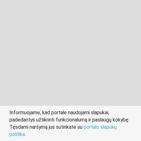
2011- 2026 © cvklaipeda.lt
Visos teisės saugomos įstatymo.
Informuojame, kad portale naudojami slapukai,
padedantys užtikrinti funkcionalumą ir paslaugų kokybę.
person
work
Tęsdami naršymą jus sutinkate su
portalo slapukų
IEŠKANTIEMS DARBO
DARBDAVIAMS
politika
.