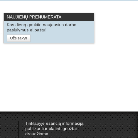
NAUJIENŲ PRENUMERATA
Kas dieną gaukite naujausius darbo
pasiūlymus el.paštu!
Užsisakyti
Tinklapyje esančią informaciją
publikuoti ir platinti griežtai
draudžiama.