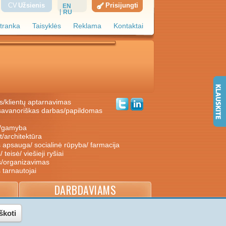
CV
Užsienis
Prisijungti
EN
RU
tranka
Taisyklės
Reklama
Kontaktai
s/klientų aptarnavimas
ė/gamyba
nt/architektūra
s apsauga/ socialinė rūpyba/ farmacija
/ teisė/ viešieji ryšiai
s/organizavimas
s tarnautojai
DARBDAVIAMS
škoti