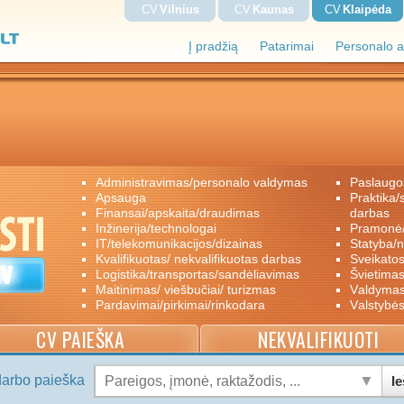
CV
Vilnius
CV
Kaunas
CV
Klaipėda
Į pradžią
Patarimai
Personalo a
administravimas/personalo valdymas
paslaugo
apsauga
praktika/savanoriškas darbas/papildomas
finansai/apskaita/draudimas
darbas
inžinerija/technologai
pramon
IT/telekomunikacijos/dizainas
statyba/
kvalifikuotas/ nekvalifikuotas darbas
sveikato
logistika/transportas/sandėliavimas
švietimas
maitinimas/ viešbučiai/ turizmas
valdyma
pardavimai/pirkimai/rinkodara
valstybė
CV PAIEŠKA
NEKVALIFIKUOTI
darbo paieška
Ie