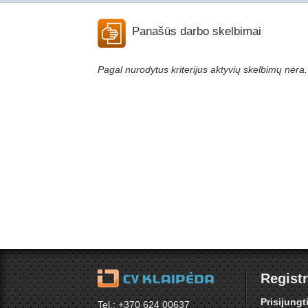
Panašūs darbo skelbimai
Pagal nurodytus kriterijus aktyvių skelbimų nėra.
Registr
Prisijungt
Tel.: +370 624 00637