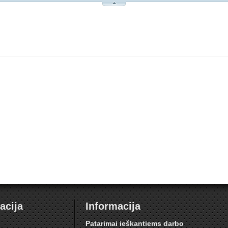
acija
Informacija
i
Patarimai ieškantiems darbo