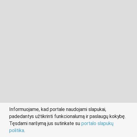
2011- 2026 © cvklaipeda.lt
Visos teisės saugomos įstatymo.
Informuojame, kad portale naudojami slapukai,
padedantys užtikrinti funkcionalumą ir paslaugų kokybę.
person
work
Tęsdami naršymą jus sutinkate su
portalo slapukų
IEŠKANTIEMS DARBO
DARBDAVIAMS
politika
.