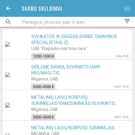
DARBO SKELBIMAI
bars
filter_list
SVEIKATOS IR SAUGOS DARBE TARNYBOS
SPECIALISTAS(-Ė)
UAB "Klaipėdos kartono tara"
1200-1300 €
Liko 8 d.
SIŪLOME DARBĄ SUVIRINTOJAMS
MIG/MAG/TIG.
Migansa, UAB
3000-4500 €
Liko 13 d.
METALINIŲ LAIVŲ KORPUSŲ
SURINKĖJAS/VAMZDININKAS/SUVIRINTOJAS.
Migansa, UAB
3000-4500 €
Liko 13 d.
METALINIŲ LAIVŲ KORPUSŲ SURINKĖJAS.
MIGANSA, UAB