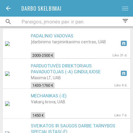
DARBO SKELBIMAI
bars
filter_list
PADALINIO VADOVAS
Įdarbinimo tarpininkavimo centras, UAB
2000-2500 €
Liko 31 d.
PARDUOTUVĖS DIREKTORIAUS
PAVADUOTOJAS (-A) GINDULIUOSE
Maxima LT, UAB
1430-1760 €
Liko 4 d.
MECHANIKAS (-Ė)
Vakarų krova, UAB
1450 €
Liko 7 d.
SVEIKATOS IR SAUGOS DARBE TARNYBOS
SPECIALISTAS(-Ė)