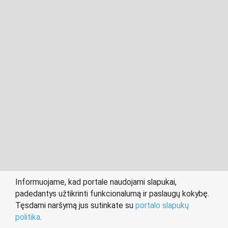
2011- 2026 © cvklaipeda.lt
Visos teisės saugomos įstatymo.
Informuojame, kad portale naudojami slapukai,
padedantys užtikrinti funkcionalumą ir paslaugų kokybę.
person
work
Tęsdami naršymą jus sutinkate su
portalo slapukų
IEŠKANTIEMS DARBO
DARBDAVIAMS
politika
.