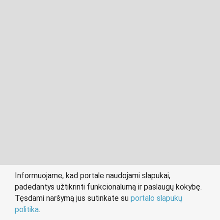
2011- 2026 © cvklaipeda.lt
Visos teisės saugomos įstatymo.
Informuojame, kad portale naudojami slapukai,
padedantys užtikrinti funkcionalumą ir paslaugų kokybę.
person
work
Tęsdami naršymą jus sutinkate su
portalo slapukų
IEŠKANTIEMS DARBO
DARBDAVIAMS
politika
.