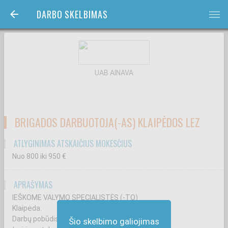
DARBO SKELBIMAS
bars
UAB AINAVA
BRIGADOS DARBUOTOJA(-AS) KLAIPĖDOS LEZ
ATLYGINIMAS ATSKAIČIUS MOKESČIUS
Nuo 800
iki 950
€
APRAŠYMAS
IEŠKOME VALYMO SPECIALISTĖS (-TO)
Klaipėda.
Darbų pobūdis:
Šio skelbimo galiojimas