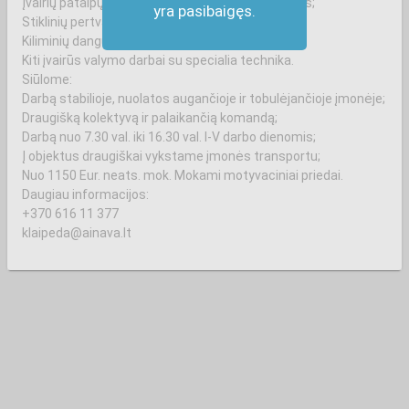
Įvairių patalpų generalinis ir po statybinis valymas;
yra pasibaigęs.
Stiklinių pertvarų, langų ir fasadų valymas;
Kiliminių dangų plovimas - valymas;
Kiti įvairūs valymo darbai su specialia technika.
Siūlome:
Darbą stabilioje, nuolatos augančioje ir tobulėjančioje įmonėje;
Draugišką kolektyvą ir palaikančią komandą;
Darbą nuo 7.30 val. iki 16.30 val. I-V darbo dienomis;
Į objektus draugiškai vykstame įmonės transportu;
Nuo 1150 Eur. neats. mok. Mokami motyvaciniai priedai.
Daugiau informacijos:
+370 616 11 377
klaipeda@ainava.lt