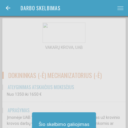
DARBO SKELBIMAS
bars
VAKARŲ KROVA, UAB
DOKININKAS (-Ė) MECHANIZATORIUS (-Ė)
ATLYGINIMAS ATSKAIČIUS MOKESČIUS
Nuo 1350
iki 1650
€
APRAŠYMAS
Įmonėje UAB "Vakarų krova" Jūs būsite atsakingas už krovinio
krovos darbų vykdymą, su krova susijusį darbą rankomis ar
Šio skelbimo galiojimas