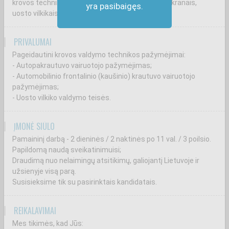
krovos technika – autopakrautuvais, portaliniais kranais,
yra pasibaigęs.
uosto vilkikais.
PRIVALUMAI
Pageidautini krovos valdymo technikos pažymėjimai:
- Autopakrautuvo vairuotojo pažymėjimas;
- Automobilinio frontalinio (kaušinio) krautuvo vairuotojo
pažymėjimas;
- Uosto vilkiko valdymo teisės.
ĮMONĖ SIŪLO
Pamaininį darbą - 2 dieninės / 2 naktinės po 11 val. / 3 poilsio.
Papildomą naudą sveikatinimuisi;
Draudimą nuo nelaimingų atsitikimų, galiojantį Lietuvoje ir
užsienyje visą parą.
Susisieksime tik su pasirinktais kandidatais.
REIKALAVIMAI
Mes tikimės, kad Jūs: