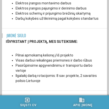
Elektros įrangos montavimo darbus
Elektros įrangos pajungimo ir derinimo darbus
Elektros schemų ir prijungimo brėžinių skaitymą
Darbų kokybės užtikrinimą pagal kokybės standartus
ĮMONĖ SIŪLO
IŠVYKSTANT Į PROJEKTĄ, MES SUTEIKSIME:
Pilnai apmokamą kelionę į/iš projekto
Visas darbui reikalingas priemones ir darbo rūbus
Pasirūpinsime apgyvendinimu ir transportu darbo
vietoje
Ilgalaikį darbą rotacijomis: 8 sav. projekte, 2 savaitės
poilsio Lietuvoje
REIKALAVIMAI
exit_to_app
business
MES TIKIMĖS, KAD:
SIŲSTI CV
APIE ĮMONĘ