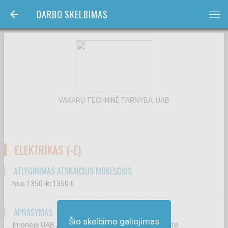
DARBO SKELBIMAS
bars
VAKARŲ TECHNINĖ TARNYBA, UAB
ELEKTRIKAS (-Ė)
ATLYGINIMAS ATSKAIČIUS MOKESČIUS
Nuo 1350
iki 1350
€
APRAŠYMAS
Šio skelbimo galiojimas
Įmonėje UAB „Vakarų techninė tarnyba" Jūs būsite