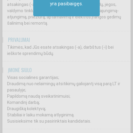
yra pasibaigęs.
atsakingas (-a) už 0,4 kV ir 6 kV įrangos - skirstyklų, jėgos,
valdymo tinklų, apšvietimo spintų ir kt. įrenginių pajungimą-
atjungimą, priežiūrą, aptarnavimą ir elektros įrangos gedimų
šalinimą bei remontą.
PRIVALUMAI
Tikimės, kad Jūs esate atsakingas (-a), darbštus (-i) bei
ieškote sprendimų būdų.
ĮMONĖ SIŪLO
Visas socialines garantijas;
Draudimą nuo nelaimingų atsitikimų galiojantį visą parą LT ir
pasaulyje;
Papildomą naudą sveikatinimuisi;
Komandinį darbą;
Draugišką kolektyvą;
Stabiliai ir laiku mokamą atlyginimą.
Susisieksime tik su pasirinktais kandidatais.