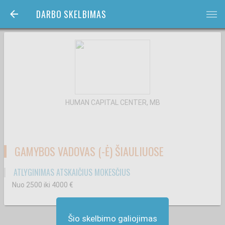
DARBO SKELBIMAS
bars
HUMAN CAPITAL CENTER, MB
GAMYBOS VADOVAS (-Ė) ŠIAULIUOSE
ATLYGINIMAS ATSKAIČIUS MOKESČIUS
Nuo 2500
iki 4000
€
Šio skelbimo galiojimas