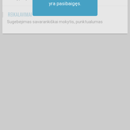
yra pasibaigęs.
REIKALAVIMAI
Sugebėjimas savarankiškai mokytis, punktualumas