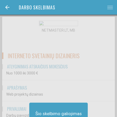
DARBO SKELBIMAS
bars
NETMASTER.LT, MB
INTERNETO SVETAINIŲ DIZAINERIS
ATLYGINIMAS ATSKAIČIUS MOKESČIUS
Nuo 1000
iki 3000
€
APRAŠYMAS
Web projektų dizainas
PRIVALUMAI
Šio skelbimo galiojimas
Darbų pavyzdžiai