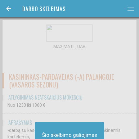
DARBO SKELBIMAS
bars
MAXIMA LT, UAB
KASININKAS-PARDAVĖJAS (-A) PALANGOJE
(VASAROS SEZONU)
ATLYGINIMAS NEATSKAIČIUS MOKESČIŲ
Nuo 1230
iki 1360
€
APRAŠYMAS
-darbą su kasos aparatu, grynaisiais pinigais, bankinėmis
Šio skelbimo galiojimas
kortelėmis;