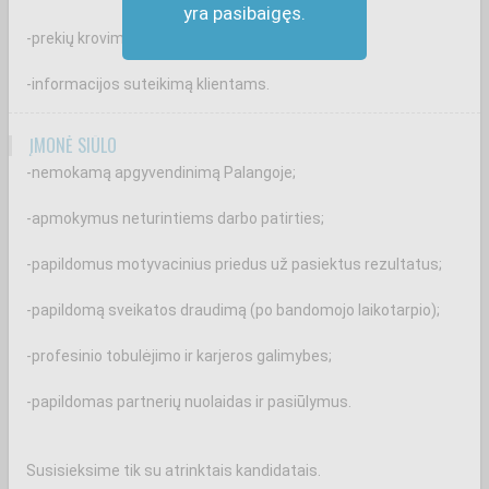
yra pasibaigęs.
-prekių krovimą ir priežiūrą prekybos salėje;
-informacijos suteikimą klientams.
ĮMONĖ SIŪLO
-nemokamą apgyvendinimą Palangoje;
-apmokymus neturintiems darbo patirties;
-papildomus motyvacinius priedus už pasiektus rezultatus;
-papildomą sveikatos draudimą (po bandomojo laikotarpio);
-profesinio tobulėjimo ir karjeros galimybes;
-papildomas partnerių nuolaidas ir pasiūlymus.
Susisieksime tik su atrinktais kandidatais.