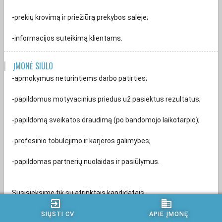
-prekių krovimą ir priežiūrą prekybos salėje;
-informacijos suteikimą klientams.
ĮMONĖ SIŪLO
-apmokymus neturintiems darbo patirties;
-papildomus motyvacinius priedus už pasiektus rezultatus;
-papildomą sveikatos draudimą (po bandomojo laikotarpio);
-profesinio tobulėjimo ir karjeros galimybes;
-papildomas partnerių nuolaidas ir pasiūlymus.
Susisieksime tik su atrinktais kandidatais.
exit_to_app
business
Atsiliepdami į karjeros skelbimą ir pateikdami savo CV, Jūs
SIŲSTI CV
APIE ĮMONĘ