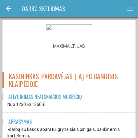
DARBO SKELBIMAS
bars
MAXIMA LT, UAB
KASININKAS-PARDAVĖJAS (-A) PC BANGINIS
KLAIPĖDOJE
ATLYGINIMAS NEATSKAIČIUS MOKESČIŲ
Nuo 1230
iki 1360
€
APRAŠYMAS
-darbą su kasos aparatu, grynaisiais pinigais, bankinėmis
kortelėmis;