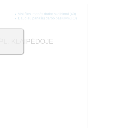
Visi šios įmonės darbo skelbimai (40)
Daugiau panašių darbo pasiūlymų (3)
1
 PL. KLAIPĖDOJE