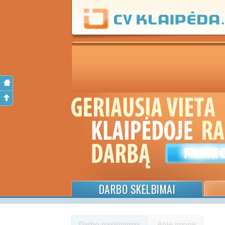
DARBO SKELBIMAI
Darbo pasiūlymas
Apie įmonę