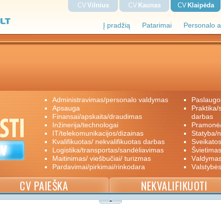
CV
Vilnius
CV
Kaunas
CV
Klaipėda
Į pradžią
Patarimai
Personalo a
administravimas/personalo valdymas
paslaugo
apsauga
praktika/savanoriškas darbas/papildomas
finansai/apskaita/draudimas
darbas
inžinerija/technologai
pramon
IT/telekomunikacijos/dizainas
statyba/
kvalifikuotas/ nekvalifikuotas darbas
sveikato
logistika/transportas/sandėliavimas
švietimas
maitinimas/ viešbučiai/ turizmas
valdyma
pardavimai/pirkimai/rinkodara
valstybė
CV PAIEŠKA
NEKVALIFIKUOTI