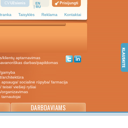
CV
Užsienis
Prisijungti
EN
RU
tranka
Taisyklės
Reklama
Kontaktai
s/klientų aptarnavimas
ė/gamyba
nt/architektūra
s apsauga/ socialinė rūpyba/ farmacija
/ teisė/ viešieji ryšiai
s/organizavimas
s tarnautojai
DARBDAVIAMS