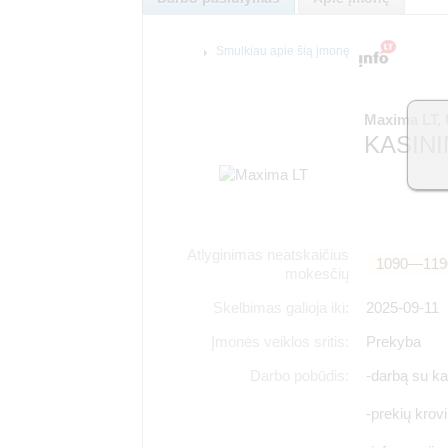
Smulkiau apie šią įmonę
Maxima LT,
KASINI
Atlyginimas neatskaičius
1090―119
mokesčių
Skelbimas galioja iki:
2025-09-11
Įmonės veiklos sritis:
Prekyba
Darbo pobūdis:
-darbą su ka
-prekių krov