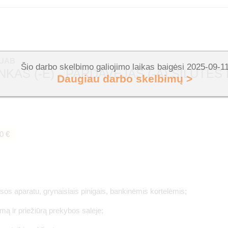
 UAB
Šio darbo skelbimo galiojimo laikas baigėsi 2025-09-1
NKAS (-Ė) - PARDAVĖJAS (-A) ŠILUTĖS
Daugiau darbo skelbimų >
0 €
sos aparatu, grynaisiais pinigais, bankinėmis kortelėmis;
imą ir priežiūrą prekybos salėje;