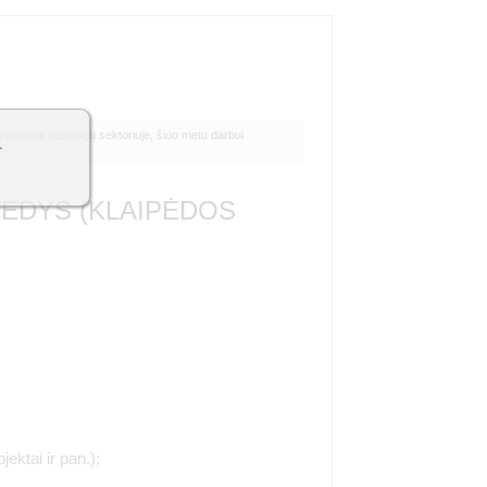
vystančiai paslaugų sektoriuje, šiuo metu darbui
1
VEDYS (KLAIPĖDOS
ktai ir pan.);