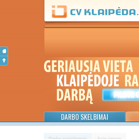
DARBO SKELBIMAI
Darbo pasiūlymas
Apie įmonę