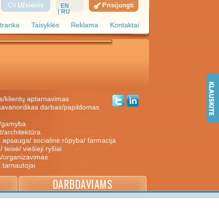
CV
Užsienis
Prisijungti
EN
RU
tranka
Taisyklės
Reklama
Kontaktai
s/klientų aptarnavimas
ė/gamyba
nt/architektūra
s apsauga/ socialinė rūpyba/ farmacija
/ teisė/ viešieji ryšiai
s/organizavimas
s tarnautojai
DARBDAVIAMS