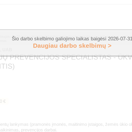
daugiau nei 20 metų sėkmingai dirbančiai tarptautinei kompanijai, savo srities lyderei, veiklą 
Šio darbo skelbimo galiojimo laikas baigėsi 2026-07-3
omas:
Daugiau darbo skelbimų >
o, UAB
JŲ PREVENCIJOS SPECIALISTAS - ŪK
TIS)
0 €
entų lankymas (pramonės įmonės, maitinimo įstaigos, žemės ūkio obje
aikinimas, prevencijos darbai.