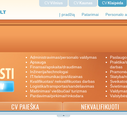
CV
Vilnius
CV
Kaunas
CV
Klaipėda
Į pradžią
Patarimai
Personalo a
administravimas/personalo valdymas
paslaugo
apsauga
praktika/savanoriškas darbas/papildomas
finansai/apskaita/draudimas
darbas
inžinerija/technologai
pramon
IT/telekomunikacijos/dizainas
statyba/
kvalifikuotas/ nekvalifikuotas darbas
sveikato
logistika/transportas/sandėliavimas
švietimas
maitinimas/ viešbučiai/ turizmas
valdyma
pardavimai/pirkimai/rinkodara
valstybė
CV PAIEŠKA
NEKVALIFIKUOTI