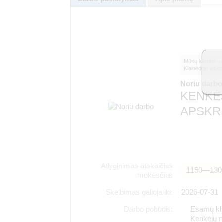
Mūsų klientei – 
Klaipėdoje iešk
Noriu darb
KENKĖ
APSKRI
Atlyginimas atskaičius
1150―130
mokesčius
Skelbimas galioja iki:
2026-07-31
Darbo pobūdis:
Esamų kli
Kenkėjų n