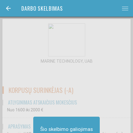
DARBO SKELBIMAS
bars
MARINE TECHNOLOGY, UAB
KORPUSŲ SURINKĖJAS (-A)
ATLYGINIMAS ATSKAIČIUS MOKESČIUS
Nuo 1600
iki 2000
€
APRAŠYMAS
Šio skelbimo galiojimas