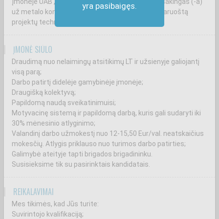
Įmonėje UAB „Marine Technology“ Jūs būsite atsakingas (-a)
yra pasibaigęs.
už metalo konstrukcijų surinkimo darbus pagal paruoštą
projektų techninę dokumentaciją.
ĮMONĖ SIŪLO
Draudimą nuo nelaimingų atsitikimų LT ir užsienyje galiojantį
visą parą;
Darbo patirtį didelėje gamybinėje įmonėje;
Draugišką kolektyvą;
Papildomą naudą sveikatinimuisi;
Motyvacinę sistemą ir papildomą darbą, kuris gali sudaryti iki
30% mėnesinio atlyginimo;
Valandinį darbo užmokestį nuo 12-15,50 Eur/val. neatskaičius
mokesčių. Atlygis priklauso nuo turimos darbo patirties;
Galimybė ateityje tapti brigados brigadininku.
Susisieksime tik su pasirinktais kandidatais.
REIKALAVIMAI
Mes tikimės, kad Jūs turite:
Suvirintojo kvalifikaciją;