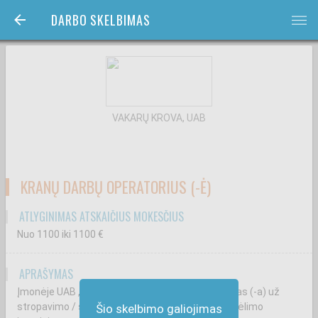
DARBO SKELBIMAS
bars
VAKARŲ KROVA, UAB
KRANŲ DARBŲ OPERATORIUS (-Ė)
ATLYGINIMAS ATSKAIČIUS MOKESČIUS
Nuo 1100
iki 1100
€
APRAŠYMAS
Įmonėje UAB „Vakarų krova" Jūs būsite atsakingas (-a) už
stropavimo / signalizavimo darbus prie krovinių kėlimo
Šio skelbimo galiojimas