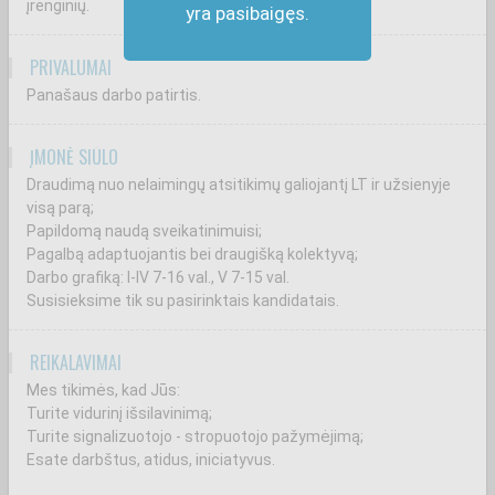
įrenginių.
yra pasibaigęs.
PRIVALUMAI
Panašaus darbo patirtis.
ĮMONĖ SIŪLO
Draudimą nuo nelaimingų atsitikimų galiojantį LT ir užsienyje
visą parą;
Papildomą naudą sveikatinimuisi;
Pagalbą adaptuojantis bei draugišką kolektyvą;
Darbo grafiką: I-IV 7-16 val., V 7-15 val.
Susisieksime tik su pasirinktais kandidatais.
REIKALAVIMAI
Mes tikimės, kad Jūs:
Turite vidurinį išsilavinimą;
Turite signalizuotojo - stropuotojo pažymėjimą;
Esate darbštus, atidus, iniciatyvus.