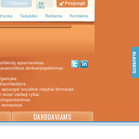
CV
Užsienis
Prisijungti
EN
RU
tranka
Taisyklės
Reklama
Kontaktai
s/klientų aptarnavimas
ė/gamyba
nt/architektūra
s apsauga/ socialinė rūpyba/ farmacija
/ teisė/ viešieji ryšiai
s/organizavimas
s tarnautojai
DARBDAVIAMS