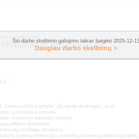
ninė tarnyba, UAB
Šio darbo skelbimo galiojimo laikas baigėsi 2025-12-1
PRIEŽIŪROS MEISTRAS (-Ė)
Daugiau darbo skelbimų >
0 €
„Vakarų techninė tarnyba“ Jūs būsite atsakingas (-a) už:
nais, jų priežiūra ir remontu;
klės vertinimą ir ataskaitų ruošimą;
augų atlikimo planavimą;
sploatacinių medžiagų užsakymą;
žsakovų poreikių informacijos surinkimą, duomenų pateikimą projekt