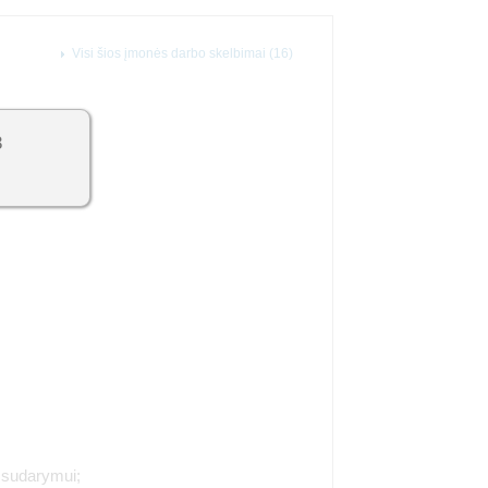
Visi šios įmonės darbo skelbimai (16)
3
ų sudarymui;