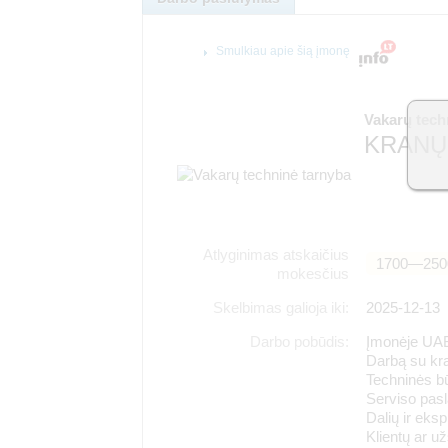
Smulkiau apie šią įmonę
Vakarų tech
KRANŲ 
Atlyginimas atskaičius
1700―250
mokesčius
Skelbimas galioja iki:
2025-12-13
Darbo pobūdis:
Įmonėje UAB 
Darbą su kra
Techninės bū
Serviso pasl
Dalių ir ek
Klientų ar u