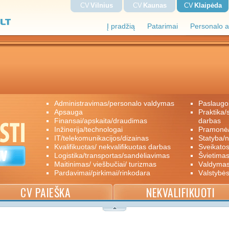
CV
Vilnius
CV
Kaunas
CV
Klaipėda
Į pradžią
Patarimai
Personalo a
administravimas/personalo valdymas
paslaugo
apsauga
praktika/savanoriškas darbas/papildomas
finansai/apskaita/draudimas
darbas
inžinerija/technologai
pramon
IT/telekomunikacijos/dizainas
statyba/
kvalifikuotas/ nekvalifikuotas darbas
sveikato
logistika/transportas/sandėliavimas
švietimas
maitinimas/ viešbučiai/ turizmas
valdyma
pardavimai/pirkimai/rinkodara
valstybė
CV PAIEŠKA
NEKVALIFIKUOTI