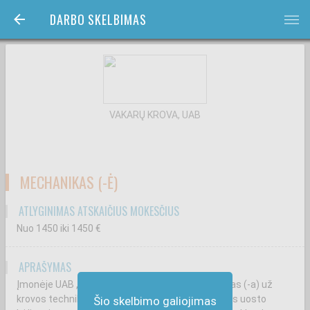
DARBO SKELBIMAS
bars
VAKARŲ KROVA, UAB
MECHANIKAS (-Ė)
ATLYGINIMAS ATSKAIČIUS MOKESČIUS
Nuo 1450
iki 1450
€
APRAŠYMAS
Įmonėje UAB „Vakarų krova" Jūs būsite atsakingas (-a) už
krovos technikos (ratinės/mobilios ir stacionarios uosto
Šio skelbimo galiojimas