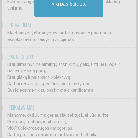
kėlimo įrangos) priežiūros, remonto darbus bei jų sklandų
yra pasibaigęs.
veikimą.
PRIVALUMAI
Mechanizmų išmanymas, autotransporto priemonių
eksploatavimo taisyklių žinojimas.
ĮMONĖ SIŪLO
Draudimą nuo nelaimingų atsitikimų, galiojantį Lietuvoje ir
užsienyje visą parą;
Draugišką ir palaikantį kolektyvą;
Darbui reikalingų specifinių žinių mokymus.
Susisieksime tik su pasirinktais kandidatais.
REIKALAVIMAI
Manome, kad Jums geriausiai sektųsi, jei Jūs turite:
Profesinį techninį išsilavinimą;
VK/PK elektrosaugos kategorijas;
Darbo patirties remontuojant krovos techniką.