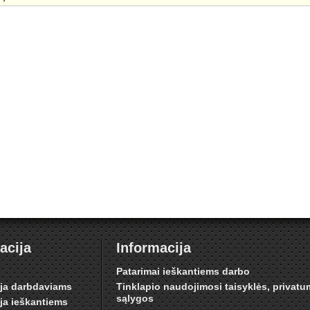
acija
Informacija
i
Patarimai ieškantiems darbo
ija darbdaviams
Tinklapio naudojimosi taisyklės, privat
sąlygos
ija ieškantiems