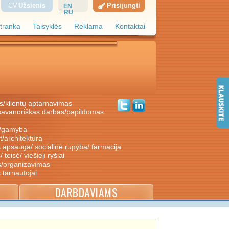
CV
Užsienis
Prisijungti
EN
RU
tranka
Taisyklės
Reklama
Kontaktai
s/klientų aptarnavimas
ė/gamyba
nt/architektūra
s apsauga/ socialinė rūpyba/ farmacija
/ teisė/ viešieji ryšiai
s/organizavimas
s tarnautojai
DARBDAVIAMS