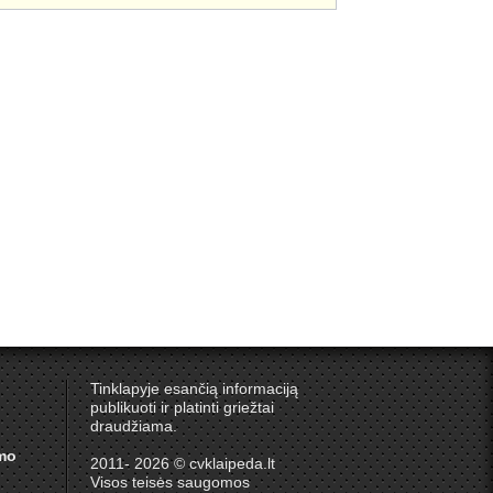
Tinklapyje esančią informaciją
publikuoti ir platinti griežtai
draudžiama.
umo
2011- 2026 © cvklaipeda.lt
Visos teisės saugomos