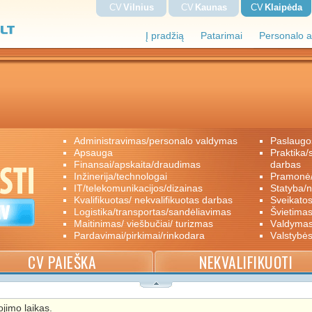
CV
Vilnius
CV
Kaunas
CV
Klaipėda
Į pradžią
Patarimai
Personalo a
administravimas/personalo valdymas
paslaugo
apsauga
praktika/savanoriškas darbas/papildomas
finansai/apskaita/draudimas
darbas
inžinerija/technologai
pramon
IT/telekomunikacijos/dizainas
statyba/
kvalifikuotas/ nekvalifikuotas darbas
sveikato
logistika/transportas/sandėliavimas
švietimas
maitinimas/ viešbučiai/ turizmas
valdyma
pardavimai/pirkimai/rinkodara
valstybė
CV PAIEŠKA
NEKVALIFIKUOTI
jimo laikas.