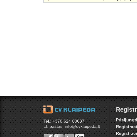
Registr
Prisijungt
Tel.: +370 624 00637
El. paštas: info@cvklaipeda.lt
Registrac
Registrac