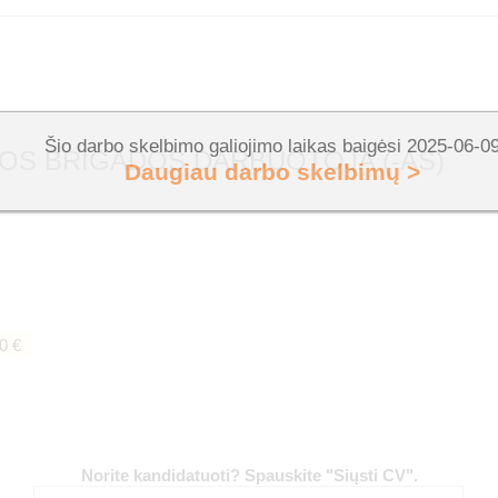
B
Šio darbo skelbimo galiojimo laikas baigėsi 2025-06-0
IOS BRIGADOS DARBUOTOJA (-AS)
Daugiau darbo skelbimų >
0 €
Norite kandidatuoti? Spauskite "Siųsti CV".