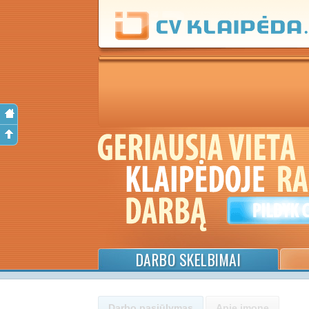
DARBO SKELBIMAI
Darbo pasiūlymas
Apie įmonę