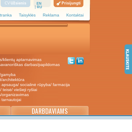
CV
Užsienis
Prisijungti
EN
RU
tranka
Taisyklės
Reklama
Kontaktai
s/klientų aptarnavimas
ė/gamyba
nt/architektūra
s apsauga/ socialinė rūpyba/ farmacija
/ teisė/ viešieji ryšiai
s/organizavimas
s tarnautojai
DARBDAVIAMS