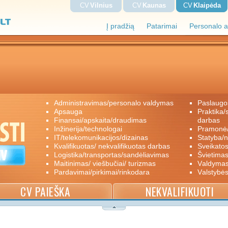
CV
Vilnius
CV
Kaunas
CV
Klaipėda
Į pradžią
Patarimai
Personalo a
administravimas/personalo valdymas
paslaugo
apsauga
praktika/savanoriškas darbas/papildomas
finansai/apskaita/draudimas
darbas
inžinerija/technologai
pramon
IT/telekomunikacijos/dizainas
statyba/
kvalifikuotas/ nekvalifikuotas darbas
sveikato
logistika/transportas/sandėliavimas
švietimas
maitinimas/ viešbučiai/ turizmas
valdyma
pardavimai/pirkimai/rinkodara
valstybė
CV PAIEŠKA
NEKVALIFIKUOTI