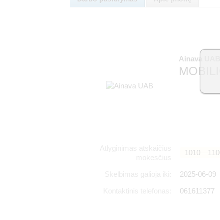
Ainava UA
MOBIL
Atlyginimas atskaičius
1010―110
mokesčius
Skelbimas galioja iki:
2025-06-09
Kontaktinis telefonas:
061611377