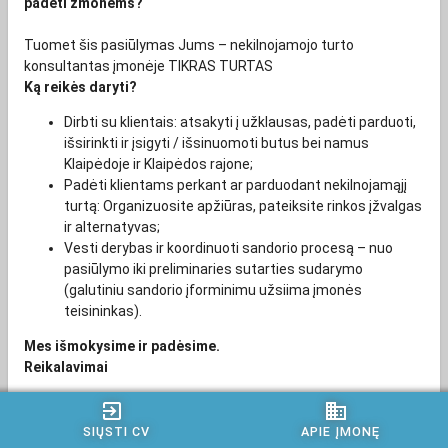
padėti žmonėms?
Tuomet šis pasiūlymas Jums – nekilnojamojo turto
konsultantas įmonėje TIKRAS TURTAS
Ką reikės daryti?
Dirbti su klientais: atsakyti į užklausas, padėti parduoti,
išsirinkti ir įsigyti / išsinuomoti butus bei namus
Klaipėdoje ir Klaipėdos rajone;
Padėti klientams perkant ar parduodant nekilnojamąjį
turtą: Organizuosite apžiūras, pateiksite rinkos įžvalgas
ir alternatyvas;
Vesti derybas ir koordinuoti sandorio procesą – nuo
pasiūlymo iki preliminaries sutarties sudarymo
(galutiniu sandorio įforminimu užsiima įmonės
teisininkas).
Mes išmokysime ir padėsime.
Reikalavimai
exit_to_app
business
Aukštasis arba aukštesnysis išsilavinimas;
SIŲSTI CV
APIE ĮMONĘ
Komunikabilumas, atsakingumas, pozityvumas;