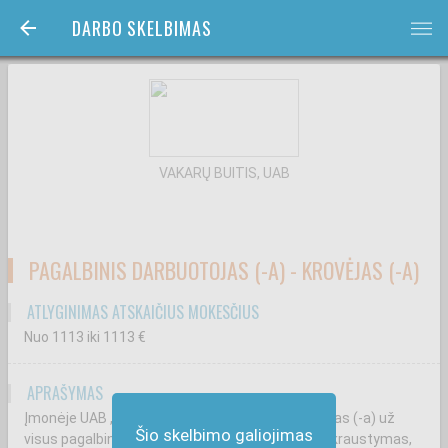
DARBO SKELBIMAS
bars
VAKARŲ BUITIS, UAB
PAGALBINIS DARBUOTOJAS (-A) - KROVĖJAS (-A)
ATLYGINIMAS ATSKAIČIUS MOKESČIUS
Nuo 1113
iki 1113
€
APRAŠYMAS
Įmonėje UAB „Vakarų buitis" Jūs būsite atsakingas (-a) už
Šio skelbimo galiojimas
visus pagalbinius darbus (žolės pjovimas, baldų kraustymas,