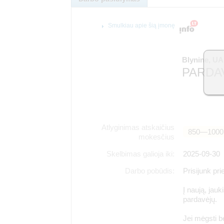
Smulkiau apie šią įmonę
Blynine, U
PARDA
Atlyginimas atskaičius
850―1000
mokesčius
Skelbimas galioja iki:
2025-09-30
Darbo pobūdis:
Prisijunk p
Į naują, jau
pardavėjų.
Jei mėgsti b