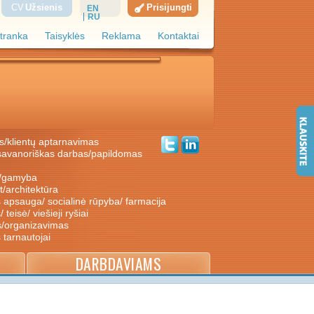
CV
Užsienis
Prisijungti
EN
RU
tranka
Taisyklės
Reklama
Kontaktai
s/klientų aptarnavimas
ė/gamyba
nt/architektūra
s apsauga/ socialinė rūpyba/ farmacija
/ teisė/ viešieji ryšiai
s/organizavimas
s tarnautojai
DARBDAVIAMS