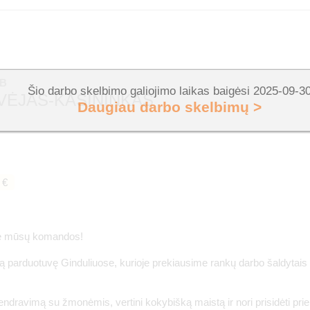
AB
Šio darbo skelbimo galiojimo laikas baigėsi 2025-09-3
VĖJAS-KASININKAS
Daugiau darbo skelbimų >
 €
rie mūsų komandos!
kią parduotuvę Ginduliuose, kurioje prekiausime rankų darbo šaldytais
endravimą su žmonėmis, vertini kokybišką maistą ir nori prisidėti pri