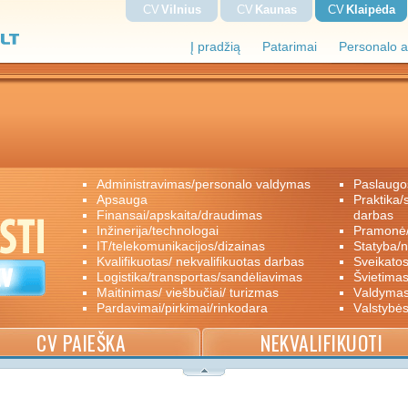
CV
Vilnius
CV
Kaunas
CV
Klaipėda
Į pradžią
Patarimai
Personalo a
administravimas/personalo valdymas
paslaugo
apsauga
praktika/savanoriškas darbas/papildomas
finansai/apskaita/draudimas
darbas
inžinerija/technologai
pramon
IT/telekomunikacijos/dizainas
statyba/
kvalifikuotas/ nekvalifikuotas darbas
sveikato
logistika/transportas/sandėliavimas
švietimas
maitinimas/ viešbučiai/ turizmas
valdyma
pardavimai/pirkimai/rinkodara
valstybė
CV PAIEŠKA
NEKVALIFIKUOTI