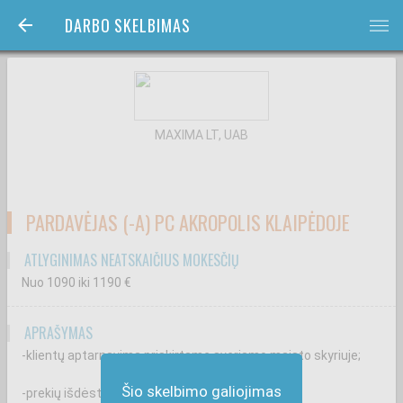
DARBO SKELBIMAS
bars
MAXIMA LT, UAB
PARDAVĖJAS (-A) PC AKROPOLIS KLAIPĖDOJE
ATLYGINIMAS NEATSKAIČIUS MOKESČIŲ
Nuo 1090
iki 1190
€
APRAŠYMAS
-klientų aptarnavimą priskirtame sveriamo maisto skyriuje;
Šio skelbimo galiojimas
-prekių išdėstymą ir priežiūrą vitrinose;