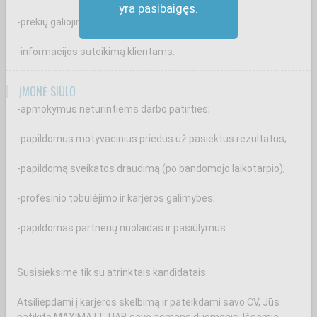
yra pasibaigęs.
-prekių galiojimo terminų kontrolę;
-informacijos suteikimą klientams.
ĮMONĖ SIŪLO
-apmokymus neturintiems darbo patirties;
-papildomus motyvacinius priedus už pasiektus rezultatus;
-papildomą sveikatos draudimą (po bandomojo laikotarpio);
-profesinio tobulėjimo ir karjeros galimybes;
-papildomas partnerių nuolaidas ir pasiūlymus.
Susisieksime tik su atrinktais kandidatais.
Atsiliepdami į karjeros skelbimą ir pateikdami savo CV, Jūs