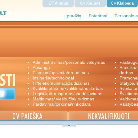
CV
Vilnius
CV
Kaunas
CV
Klaipėda
Į pradžią
Patarimai
Personalo a
administravimas/personalo valdymas
paslaugo
apsauga
praktika/savanoriškas darbas/papildomas
finansai/apskaita/draudimas
darbas
inžinerija/technologai
pramon
IT/telekomunikacijos/dizainas
statyba/
kvalifikuotas/ nekvalifikuotas darbas
sveikato
logistika/transportas/sandėliavimas
švietimas
maitinimas/ viešbučiai/ turizmas
valdyma
pardavimai/pirkimai/rinkodara
valstybė
CV PAIEŠKA
NEKVALIFIKUOTI