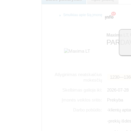
Smulkiau apie šią įmonę
Maxima LT,
PARDAV
Atlyginimas neatskaičius
1230―136
mokesčių
Skelbimas galioja iki:
2026-07-28
Įmonės veiklos sritis:
Prekyba
Darbo pobūdis:
-klientų apt
-prekių išdės