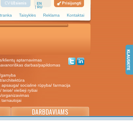
CV
Užsienis
Prisijungti
EN
RU
tranka
Taisyklės
Reklama
Kontaktai
s/klientų aptarnavimas
ė/gamyba
nt/architektūra
s apsauga/ socialinė rūpyba/ farmacija
/ teisė/ viešieji ryšiai
s/organizavimas
s tarnautojai
DARBDAVIAMS