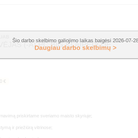
 UAB
Šio darbo skelbimo galiojimo laikas baigėsi 2026-07-2
ĖJAS (-A) PC BIG KLAIPĖDOJE
Daugiau darbo skelbimų >
0 €
arnavimą priskirtame sveriamo maisto skyriuje;
tymą ir priežiūrą vitrinose;