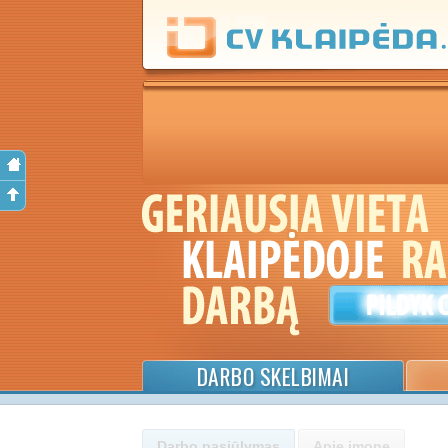
DARBO SKELBIMAI
Darbo pasiūlymas
Apie įmonę