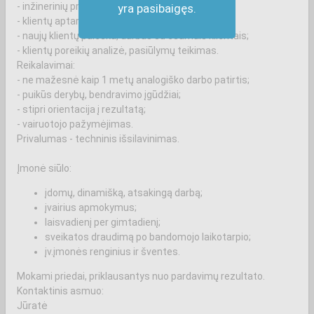
- inžinerinių produktų pardavimas;
yra pasibaigęs.
- klientų aptarnavimas prekybos salone;
- naujų klientų paieška, darbas su esamais klientais;
- klientų poreikių analizė, pasiūlymų teikimas.
Reikalavimai:
- ne mažesnė kaip 1 metų analogiško darbo patirtis;
- puikūs derybų, bendravimo įgūdžiai;
- stipri orientacija į rezultatą;
- vairuotojo pažymėjimas.
Privalumas - techninis išsilavinimas.
Įmonė siūlo:
įdomų, dinamišką, atsakingą darbą;
įvairius apmokymus;
laisvadienį per gimtadienį;
sveikatos draudimą po bandomojo laikotarpio;
įv.įmonės renginius ir šventes.
Mokami priedai, priklausantys nuo pardavimų rezultato.
Kontaktinis asmuo:
Jūratė