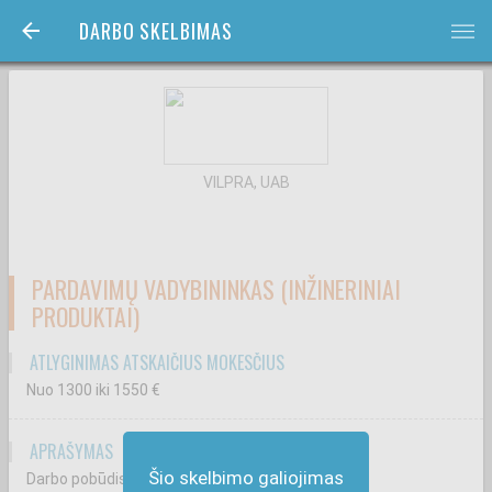
DARBO SKELBIMAS
bars
VILPRA, UAB
PARDAVIMŲ VADYBININKAS (INŽINERINIAI
PRODUKTAI)
ATLYGINIMAS ATSKAIČIUS MOKESČIUS
Nuo 1300
iki 1550
€
APRAŠYMAS
Šio skelbimo galiojimas
Darbo pobūdis: