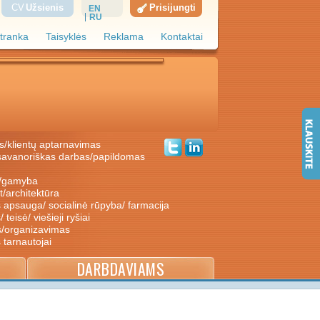
CV
Užsienis
Prisijungti
EN
RU
tranka
Taisyklės
Reklama
Kontaktai
s/klientų aptarnavimas
ė/gamyba
nt/architektūra
s apsauga/ socialinė rūpyba/ farmacija
/ teisė/ viešieji ryšiai
s/organizavimas
s tarnautojai
DARBDAVIAMS