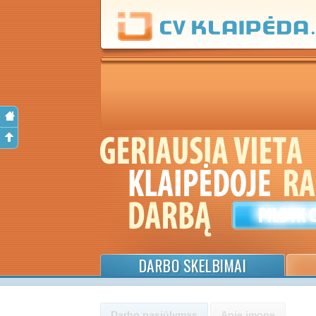
DARBO SKELBIMAI
Darbo pasiūlymas
Apie įmonę