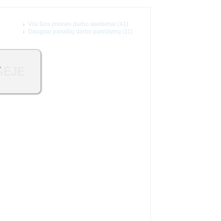
Visi šios įmonės darbo skelbimai (41)
Daugiau panašių darbo pasiūlymų (11)
1
GĖJE