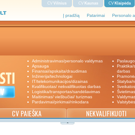
CV
Vilnius
CV
Kaunas
CV
Klaipėda
Į pradžią
Patarimai
Personalo a
administravimas/personalo valdymas
paslaugo
apsauga
praktika/savanoriškas darbas/papildomas
finansai/apskaita/draudimas
darbas
inžinerija/technologai
pramon
IT/telekomunikacijos/dizainas
statyba/
kvalifikuotas/ nekvalifikuotas darbas
sveikato
logistika/transportas/sandėliavimas
švietimas
maitinimas/ viešbučiai/ turizmas
valdyma
pardavimai/pirkimai/rinkodara
valstybė
CV PAIEŠKA
NEKVALIFIKUOTI