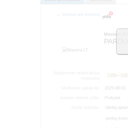
Smulkiau apie šią įmonę
Maxima LT,
PARDU
Atlyginimas neatskaičius
1105―122
mokesčių
Skelbimas galioja iki:
2025-08-01
Įmonės veiklos sritis:
Prekyba
Darbo pobūdis:
-darbą aptar
-prekių krov