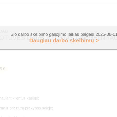
 UAB
Šio darbo skelbimo galiojimo laikas baigėsi 2025-08-0
OTUVĖS DARBUOTOJAS (-A) MELNRA
Daugiau darbo skelbimų >
5 €
naujant klientus kasoje;
imą ir priežiūrą prekybos salėje;