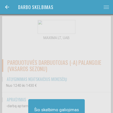
DARBO SKELBIMAS
bars
MAXIMA LT, UAB
PARDUOTUVĖS DARBUOTOJAS (-A) PALANGOJE
(VASAROS SEZONU)
ATLYGINIMAS NEATSKAIČIUS MOKESČIŲ
Nuo 1240
iki 1430
€
APRAŠYMAS
-darbą aptarnaujant klientus kasoje;
Šio skelbimo galiojimas