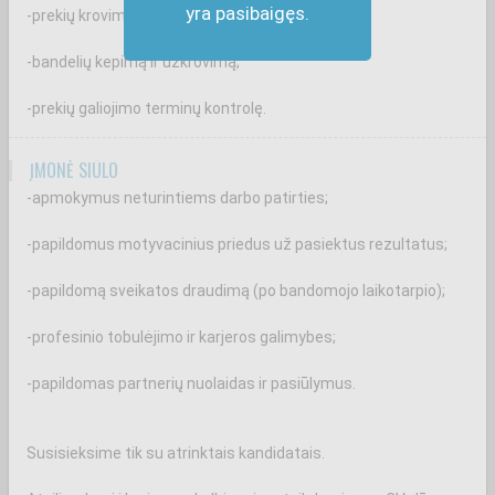
yra pasibaigęs.
-prekių krovimą ir priežiūrą prekybos salėje;
-bandelių kepimą ir užkrovimą;
-prekių galiojimo terminų kontrolę.
ĮMONĖ SIŪLO
-apmokymus neturintiems darbo patirties;
-papildomus motyvacinius priedus už pasiektus rezultatus;
-papildomą sveikatos draudimą (po bandomojo laikotarpio);
-profesinio tobulėjimo ir karjeros galimybes;
-papildomas partnerių nuolaidas ir pasiūlymus.
Susisieksime tik su atrinktais kandidatais.