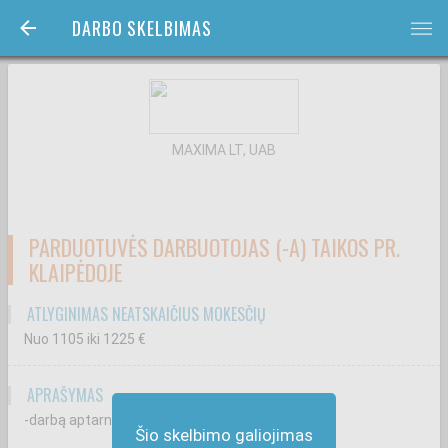
DARBO SKELBIMAS
bars
MAXIMA LT, UAB
PARDUOTUVĖS DARBUOTOJAS (-A) TAIKOS PR.
KLAIPĖDOJE
ATLYGINIMAS NEATSKAIČIUS MOKESČIŲ
Nuo 1105
iki 1225
€
APRAŠYMAS
-darbą aptarnaujant klientus kasoje;
Šio skelbimo galiojimas