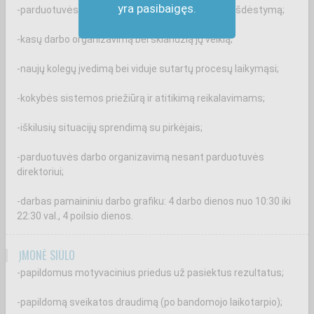
yra pasibaigęs.
-parduotuvės salės priežiūrą bei tinkamą prekių išdėstymą;
-kasų darbo organizavimą bei sklandžią jų veiklą;
-naujų kolegų įvedimą bei viduje sutartų procesų laikymąsi;
-kokybės sistemos priežiūrą ir atitikimą reikalavimams;
-iškilusių situacijų sprendimą su pirkėjais;
-parduotuvės darbo organizavimą nesant parduotuvės
direktoriui;
-darbas pamaininiu darbo grafiku: 4 darbo dienos nuo 10:30 iki
22:30 val., 4 poilsio dienos.
ĮMONĖ SIŪLO
-papildomus motyvacinius priedus už pasiektus rezultatus;
-papildomą sveikatos draudimą (po bandomojo laikotarpio);