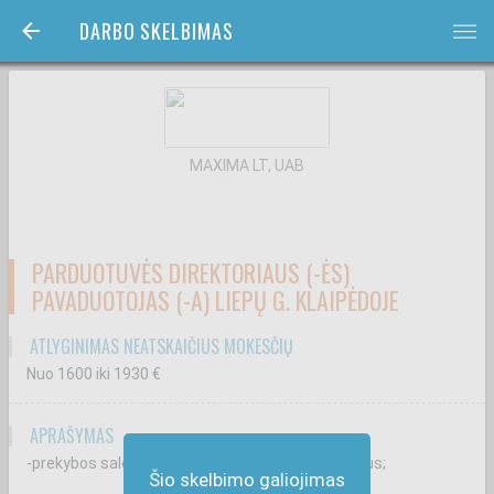
DARBO SKELBIMAS
bars
MAXIMA LT, UAB
PARDUOTUVĖS DIREKTORIAUS (-ĖS)
PAVADUOTOJAS (-A) LIEPŲ G. KLAIPĖDOJE
ATLYGINIMAS NEATSKAIČIUS MOKESČIŲ
Nuo 1600
iki 1930
€
APRAŠYMAS
-prekybos salėje vykstančius kasdienius procesus;
Šio skelbimo galiojimas