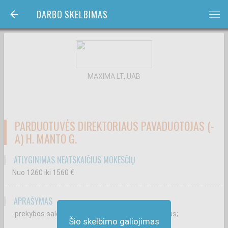
DARBO SKELBIMAS
bars
MAXIMA LT, UAB
PARDUOTUVĖS DIREKTORIAUS PAVADUOTOJAS (-
A) H. MANTO G.
ATLYGINIMAS NEATSKAIČIUS MOKESČIŲ
Nuo 1260
iki 1560
€
APRAŠYMAS
-prekybos salėje vykstančius kasdienius procesus;
Šio skelbimo galiojimas