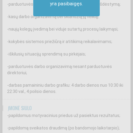
yra pasibaigęs.
-parduotuvės salės priežiūrą bei tinkamą prekių išdėstymą;
-kasų darbo organizavimą bei sklandžią jų veiklą;
-naujų kolegų įvedimą bei viduje sutartų procesų laikymąsi;
-kokybės sistemos priežiūrą ir atitikimą reikalavimams;
-iškilusių situacijų sprendimą su pirkėjais;
-parduotuvės darbo organizavimą nesant parduotuvės
direktoriui;
-darbas pamaininiu darbo grafiku: 4 darbo dienos nuo 10:30 iki
22:30 val., 4 poilsio dienos.
ĮMONĖ SIŪLO
-papildomus motyvacinius priedus už pasiektus rezultatus;
-papildomą sveikatos draudimą (po bandomojo laikotarpio);