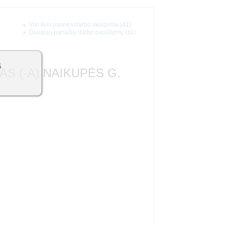
Visi šios įmonės darbo skelbimai (41)
Daugiau panašių darbo pasiūlymų (11)
6
 (-A) NAIKUPĖS G.