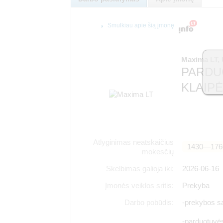
Smulkiau apie šią įmonę
Maxima LT,
PARDU
KLAIP
Atlyginimas neatskaičius
1430―176
mokesčių
Skelbimas galioja iki:
2026-06-16
Įmonės veiklos sritis:
Prekyba
Darbo pobūdis:
-prekybos sa
-parduotuvės