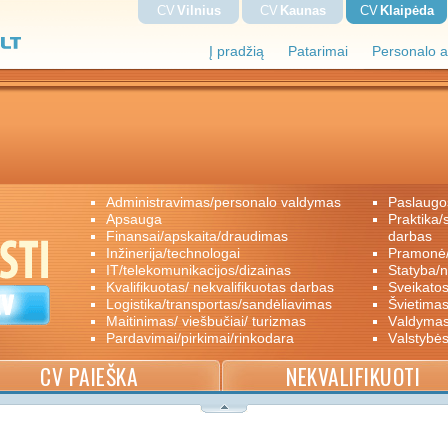
CV
Vilnius
CV
Kaunas
CV
Klaipėda
Į pradžią
Patarimai
Personalo a
administravimas/personalo valdymas
paslaugo
apsauga
praktika/savanoriškas darbas/papildomas
finansai/apskaita/draudimas
darbas
inžinerija/technologai
pramon
IT/telekomunikacijos/dizainas
statyba/
kvalifikuotas/ nekvalifikuotas darbas
sveikato
logistika/transportas/sandėliavimas
švietimas
maitinimas/ viešbučiai/ turizmas
valdyma
pardavimai/pirkimai/rinkodara
valstybė
CV PAIEŠKA
NEKVALIFIKUOTI