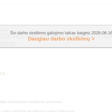
 UAB
Šio darbo skelbimo galiojimo laikas baigėsi 2026-06-1
OTUVĖS DIREKTORIAUS PAVADUOTOJAS
Daugiau darbo skelbimų >
ĖDOJE
0 €
lėje vykstančius kasdienius procesus;
 salės priežiūrą bei tinkamą prekių išdėstymą;