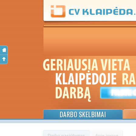
DARBO SKELBIMAI
Darbo pasiūlymas
Apie įmonę