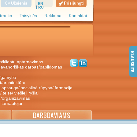
CV
Užsienis
Prisijungti
EN
RU
tranka
Taisyklės
Reklama
Kontaktai
s/klientų aptarnavimas
ė/gamyba
nt/architektūra
s apsauga/ socialinė rūpyba/ farmacija
/ teisė/ viešieji ryšiai
s/organizavimas
s tarnautojai
DARBDAVIAMS