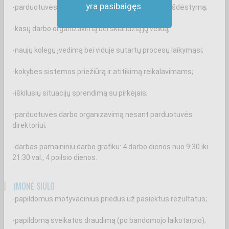
yra pasibaigęs.
-parduotuvės salės priežiūrą bei tinkamą prekių išdėstymą;
-kasų darbo organizavimą bei sklandžią jų veiklą;
-naujų kolegų įvedimą bei viduje sutartų procesų laikymąsi;
-kokybės sistemos priežiūrą ir atitikimą reikalavimams;
-iškilusių situacijų sprendimą su pirkėjais;
-parduotuvės darbo organizavimą nesant parduotuvės
direktoriui;
-darbas pamaininiu darbo grafiku: 4 darbo dienos nuo 9:30 iki
21:30 val., 4 poilsio dienos.
ĮMONĖ SIŪLO
-papildomus motyvacinius priedus už pasiektus rezultatus;
-papildomą sveikatos draudimą (po bandomojo laikotarpio);