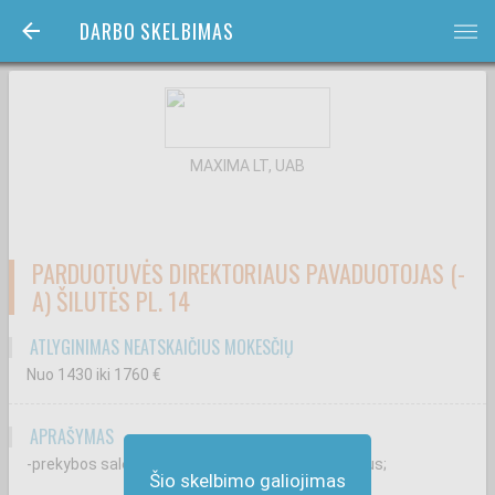
DARBO SKELBIMAS
bars
MAXIMA LT, UAB
PARDUOTUVĖS DIREKTORIAUS PAVADUOTOJAS (-
A) ŠILUTĖS PL. 14
ATLYGINIMAS NEATSKAIČIUS MOKESČIŲ
Nuo 1430
iki 1760
€
APRAŠYMAS
-prekybos salėje vykstančius kasdienius procesus;
Šio skelbimo galiojimas