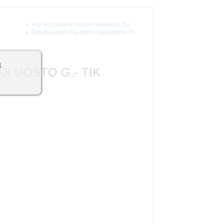
Visi šios įmonės darbo skelbimai (5)
Daugiau panašių darbo pasiūlymų (8)
3
JI UOSTO G.- TIK