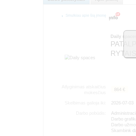
Smulkiau apie šią įmonę
Daily space
PATALP
RYTAIS
Atlyginimas atskaičius
864 €
mokesčius
Skelbimas galioja iki:
2026-07-03
Darbo pobūdis:
Administracin
Darbo grafik
Darbo užmok
Skambink dab