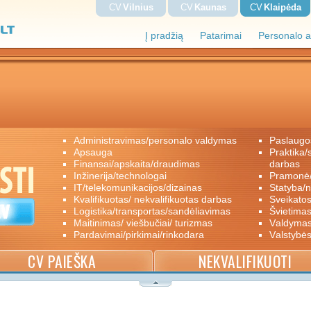
CV
Vilnius
CV
Kaunas
CV
Klaipėda
Į pradžią
Patarimai
Personalo a
administravimas/personalo valdymas
paslaugo
apsauga
praktika/savanoriškas darbas/papildomas
finansai/apskaita/draudimas
darbas
inžinerija/technologai
pramon
IT/telekomunikacijos/dizainas
statyba/
kvalifikuotas/ nekvalifikuotas darbas
sveikato
logistika/transportas/sandėliavimas
švietimas
maitinimas/ viešbučiai/ turizmas
valdyma
pardavimai/pirkimai/rinkodara
valstybė
CV PAIEŠKA
NEKVALIFIKUOTI