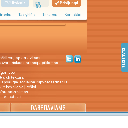
CV
Užsienis
Prisijungti
EN
RU
tranka
Taisyklės
Reklama
Kontaktai
s/klientų aptarnavimas
ė/gamyba
nt/architektūra
s apsauga/ socialinė rūpyba/ farmacija
/ teisė/ viešieji ryšiai
s/organizavimas
s tarnautojai
DARBDAVIAMS