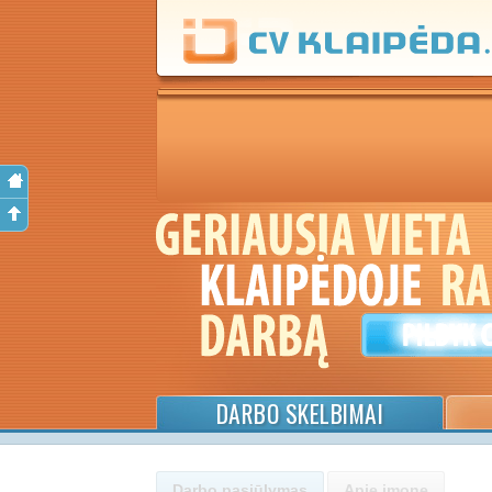
DARBO SKELBIMAI
Darbo pasiūlymas
Apie įmonę