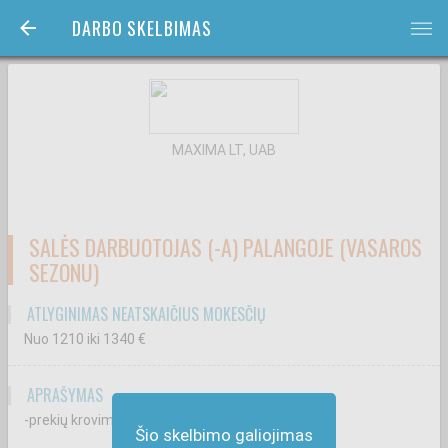
DARBO SKELBIMAS
bars
MAXIMA LT, UAB
SALĖS DARBUOTOJAS (-A) PALANGOJE (VASAROS
SEZONU)
ATLYGINIMAS NEATSKAIČIUS MOKESČIŲ
Nuo 1210
iki 1340
€
APRAŠYMAS
-prekių krovimą ir priežiūrą prekybos salėje;
Šio skelbimo galiojimas