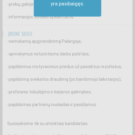
yra pasibaigęs.
-prekių galiojimo terminų kontrolę;
-informacijos suteikimą klientams.
ĮMONĖ SIŪLO
-nemokamą apgyvendinimą Palangoje;
-apmokymus neturintiems darbo patirties;
-papildomus motyvacinius priedus už pasiektus rezultatus;
-papildomą sveikatos draudimą (po bandomojo laikotarpio);
-profesinio tobulėjimo ir karjeros galimybes;
-papildomas partnerių nuolaidas ir pasiūlymus.
Susisieksime tik su atrinktais kandidatais.