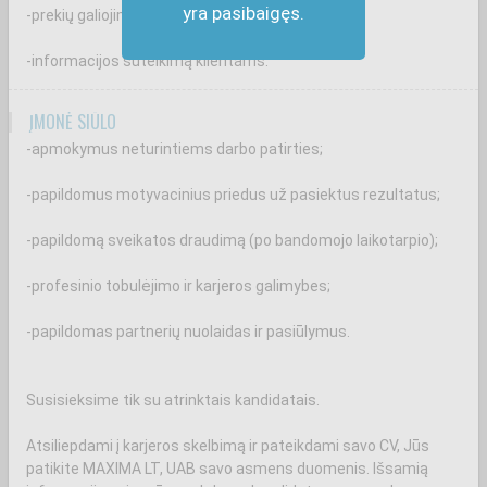
yra pasibaigęs.
-prekių galiojimo terminų kontrolę;
-informacijos suteikimą klientams.
ĮMONĖ SIŪLO
-apmokymus neturintiems darbo patirties;
-papildomus motyvacinius priedus už pasiektus rezultatus;
-papildomą sveikatos draudimą (po bandomojo laikotarpio);
-profesinio tobulėjimo ir karjeros galimybes;
-papildomas partnerių nuolaidas ir pasiūlymus.
Susisieksime tik su atrinktais kandidatais.
Atsiliepdami į karjeros skelbimą ir pateikdami savo CV, Jūs
patikite MAXIMA LT, UAB savo asmens duomenis. Išsamią