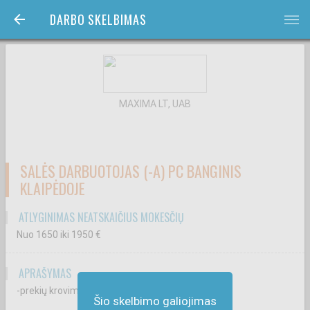
DARBO SKELBIMAS
bars
MAXIMA LT, UAB
SALĖS DARBUOTOJAS (-A) PC BANGINIS
KLAIPĖDOJE
ATLYGINIMAS NEATSKAIČIUS MOKESČIŲ
Nuo 1650
iki 1950
€
APRAŠYMAS
-prekių krovimą ir priežiūrą prekybos salėje;
Šio skelbimo galiojimas