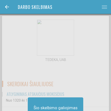
DARBO SKELBIMAS
bars
TEDEKA, UAB
SKERDIKAI ŠIAULIUOSE
ATLYGINIMAS ATSKAIČIUS MOKESČIUS
Nuo 1320
iki 1870
€
Šio skelbimo galiojimas