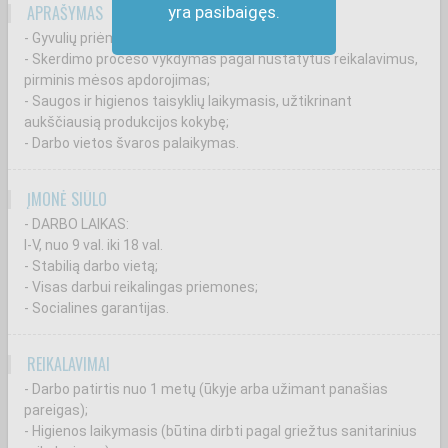
APRAŠYMAS
yra pasibaigęs.
- Gyvulių priėmimas ir jų paruošimas skerdimui;
- Skerdimo proceso vykdymas pagal nustatytus reikalavimus,
pirminis mėsos apdorojimas;
- Saugos ir higienos taisyklių laikymasis, užtikrinant
aukščiausią produkcijos kokybę;
- Darbo vietos švaros palaikymas.
ĮMONĖ SIŪLO
- DARBO LAIKAS:
I-V, nuo 9 val. iki 18 val.
- Stabilią darbo vietą;
- Visas darbui reikalingas priemones;
- Socialines garantijas.
REIKALAVIMAI
- Darbo patirtis nuo 1 metų (ūkyje arba užimant panašias
pareigas);
- Higienos laikymasis (būtina dirbti pagal griežtus sanitarinius