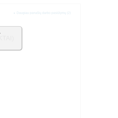
Daugiau panašių darbo pasiūlymų (2)
7
KTAI)