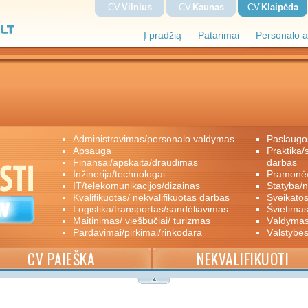
CV
Vilnius
CV
Kaunas
CV
Klaipėda
Į pradžią
Patarimai
Personalo a
administravimas/personalo valdymas
paslaugo
apsauga
praktika/savanoriškas darbas/papildomas
finansai/apskaita/draudimas
darbas
inžinerija/technologai
pramon
IT/telekomunikacijos/dizainas
statyba/
kvalifikuotas/ nekvalifikuotas darbas
sveikato
logistika/transportas/sandėliavimas
švietimas
maitinimas/ viešbučiai/ turizmas
valdyma
pardavimai/pirkimai/rinkodara
valstybė
CV PAIEŠKA
NEKVALIFIKUOTI