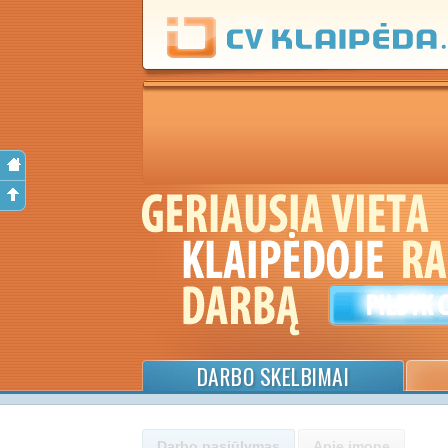
DARBO SKELBIMAI
Darbo pasiūlymas
Apie įmonę