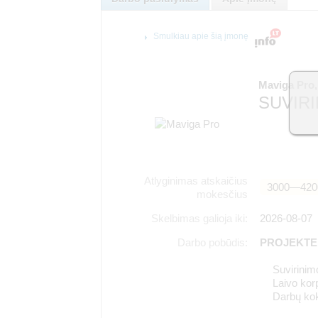
Smulkiau apie šią įmonę
Maviga Pro
SUVIRI
Atlyginimas atskaičius
3000―420
mokesčius
Skelbimas galioja iki:
2026-08-07
Darbo pobūdis:
PROJEKTE
Suvirinim
Laivo kor
Darbų kok