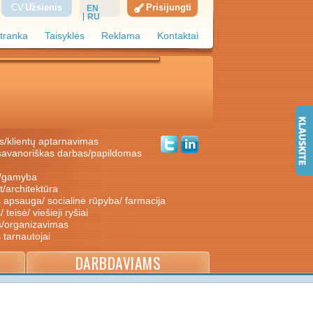
CV
Užsienis
Prisijungti
EN
RU
tranka
Taisyklės
Reklama
Kontaktai
s/klientų aptarnavimas
ė/gamyba
nt/architektūra
s apsauga/ socialinė rūpyba/ farmacija
/ teisė/ viešieji ryšiai
s/organizavimas
s tarnautojai
DARBDAVIAMS