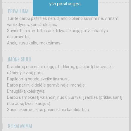
yra pasibaigęs.
PRIVALUMAI
Turite darbo patirties nerūdijančio plieno suvirinime, virinant
vamzdynus, konstrukcijas;
Suvirintojo atestatas ar kiti kvalifikaciją patvirtinantys
dokumentai;
Anglų, rusų kalbų mokėjimas.
ĮMONĖ SIŪLO
Draudimą nuo nelaimingų atsitikimų, galiojantį Lietuvoje ir
užsienyje visą parą;
Papildomą naudą sveikatinimuisi;
Darbo patirtį didelėje gamybinėje įmonėje;
Draugišką kolektyvą;
Darbo užmokestį valandinį nuo 6 Eur/val. į rankas (priklausantį
nuo Jūsų kvalifikacijos).
Susisieksime tik su pasirinktais kandidatais.
REIKALAVIMAI