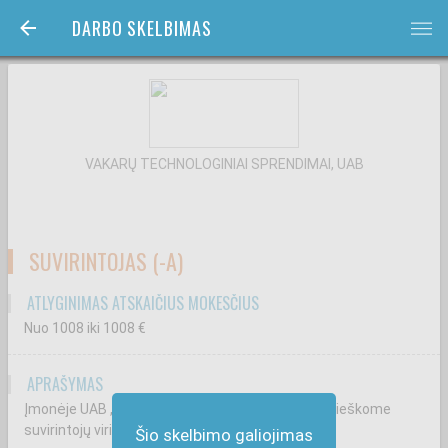
DARBO SKELBIMAS
bars
VAKARŲ TECHNOLOGINIAI SPRENDIMAI, UAB
SUVIRINTOJAS (-A)
ATLYGINIMAS ATSKAIČIUS MOKESČIUS
Nuo 1008
iki 1008
€
APRAŠYMAS
Įmonėje UAB „Vakarų technologiniai sprendimai" ieškome
suvirintojų virinančių TIG, MIG būdais.
Šio skelbimo galiojimas