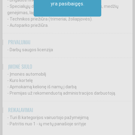
- Brigados rinkimas.
yra pasibaigęs.
- Specialiųjų darbų organizavimas (langų valymas, medžių
genėjimas, lapų griebimas, sniego kasimas ir t.t)
- Technikos priežiūra (trimeriai, žoliapjovės).
- Autoparko priežiūra.
PRIVALUMAI
- Darbų saugos licenzija
ĮMONĖ SIŪLO
- Įmonės automobilį
- Kuro kortelę
- Apmokamą kelionę iš namų į darbą
- Premijas už rekomenduotą administracijos darbuotoją.
REIKALAVIMAI
- Turi B kategorijos vairuotojo pažymėjimą
- Patritis nuo 1 - ių metų panašioje srityje