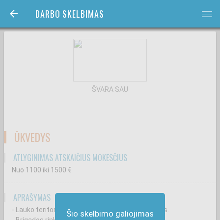
DARBO SKELBIMAS
bars
ŠVARA SAU
ŪKVEDYS
ATLYGINIMAS ATSKAIČIUS MOKESČIUS
Nuo 1100
iki 1500
€
APRAŠYMAS
- Lauko teritorijos priežiūros darbų organizavimas.
Šio skelbimo galiojimas