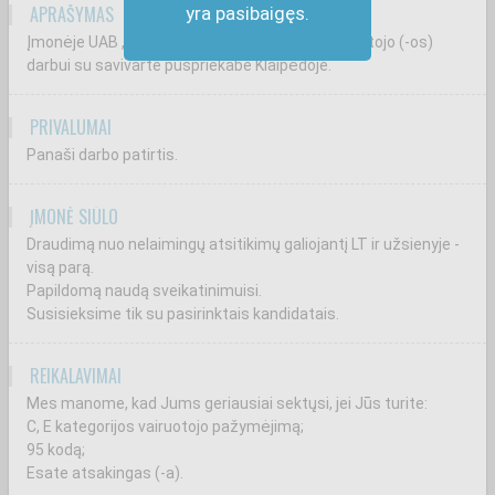
APRAŠYMAS
yra pasibaigęs.
Įmonėje UAB „Elme transportas" ieškome vairuotojo (-os)
darbui su savivarte puspriekabe Klaipėdoje.
PRIVALUMAI
Panaši darbo patirtis.
ĮMONĖ SIŪLO
Draudimą nuo nelaimingų atsitikimų galiojantį LT ir užsienyje -
visą parą.
Papildomą naudą sveikatinimuisi.
Susisieksime tik su pasirinktais kandidatais.
REIKALAVIMAI
Mes manome, kad Jums geriausiai sektųsi, jei Jūs turite:
C, E kategorijos vairuotojo pažymėjimą;
95 kodą;
Esate atsakingas (-a).