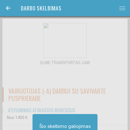
DARBO SKELBIMAS
bars
ELME TRANSPORTAS, UAB
VAIRUOTOJAS (-A) DARBUI SU SAVIVARTE
PUSPRIEKABE
ATLYGINIMAS ATSKAIČIUS MOKESČIUS
Nuo 1400
€
Šio skelbimo galiojimas