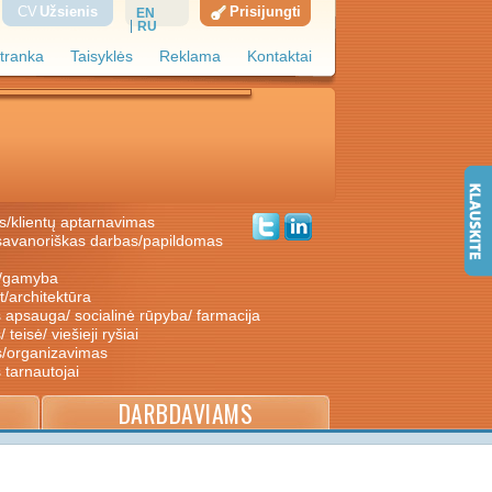
CV
Užsienis
Prisijungti
EN
RU
tranka
Taisyklės
Reklama
Kontaktai
s/klientų aptarnavimas
ė/gamyba
nt/architektūra
s apsauga/ socialinė rūpyba/ farmacija
/ teisė/ viešieji ryšiai
s/organizavimas
s tarnautojai
DARBDAVIAMS