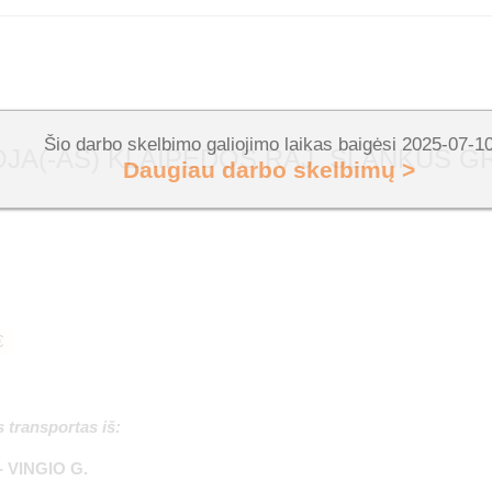
B
Šio darbo skelbimo galiojimo laikas baigėsi 2025-07-1
JA(-AS) KLAIPĖDOS RAJ. SLANKUS GR
Daugiau darbo skelbimų >
€
transportas iš:
 VINGIO G.