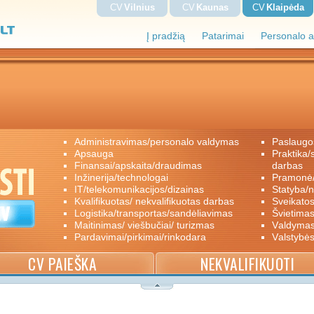
CV
Vilnius
CV
Kaunas
CV
Klaipėda
Į pradžią
Patarimai
Personalo a
administravimas/personalo valdymas
paslaugo
apsauga
praktika/savanoriškas darbas/papildomas
finansai/apskaita/draudimas
darbas
inžinerija/technologai
pramon
IT/telekomunikacijos/dizainas
statyba/
kvalifikuotas/ nekvalifikuotas darbas
sveikato
logistika/transportas/sandėliavimas
švietimas
maitinimas/ viešbučiai/ turizmas
valdyma
pardavimai/pirkimai/rinkodara
valstybė
CV PAIEŠKA
NEKVALIFIKUOTI