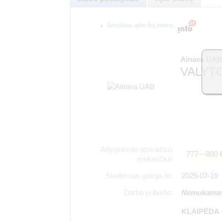
Smulkiau apie šią įmonę
Ainava UA
VALYTO
Atlyginimas atskaičius
777―800 
mokesčius
Skelbimas galioja iki:
2025-07-10
Darbo pobūdis:
Nemokamas 
KLAIPĖDA -