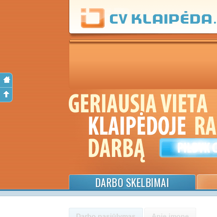
DARBO SKELBIMAI
Darbo pasiūlymas
Apie įmonę