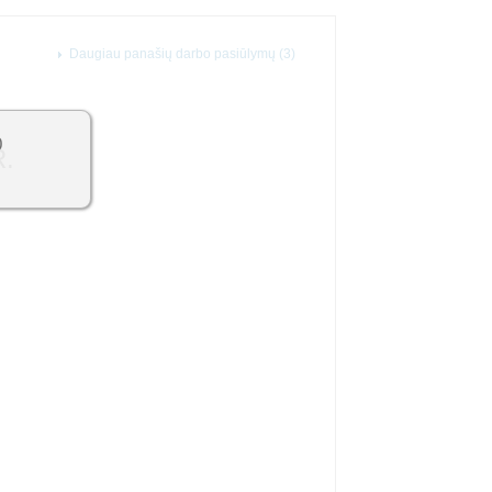
Daugiau panašių darbo pasiūlymų (3)
0
.