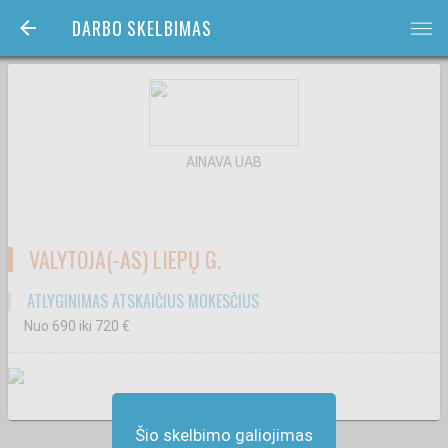
DARBO SKELBIMAS
bars
AINAVA UAB
VALYTOJA(-AS) LIEPŲ G.
ATLYGINIMAS ATSKAIČIUS MOKESČIUS
Nuo 690
iki 720
€
Šio skelbimo galiojimas