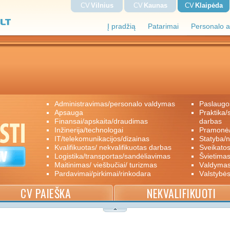
CV
Vilnius
CV
Kaunas
CV
Klaipėda
Į pradžią
Patarimai
Personalo a
administravimas/personalo valdymas
paslaugo
apsauga
praktika/savanoriškas darbas/papildomas
finansai/apskaita/draudimas
darbas
inžinerija/technologai
pramon
IT/telekomunikacijos/dizainas
statyba/
kvalifikuotas/ nekvalifikuotas darbas
sveikato
logistika/transportas/sandėliavimas
švietimas
maitinimas/ viešbučiai/ turizmas
valdyma
pardavimai/pirkimai/rinkodara
valstybė
CV PAIEŠKA
NEKVALIFIKUOTI