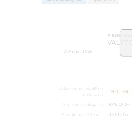
Ainava UA
VALYTO
Atlyginimas atskaičius
800―850 
mokesčius
Skelbimas galioja iki:
2025-08-30
Kontaktinis telefonas:
061611377