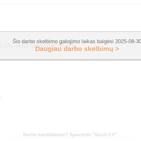
B
Šio darbo skelbimo galiojimo laikas baigėsi 2025-08-3
JA(-AS) ŠIAURĖS PR.
Daugiau darbo skelbimų >
€
Norite kandidatuoti? Spauskite "Siųsti CV".