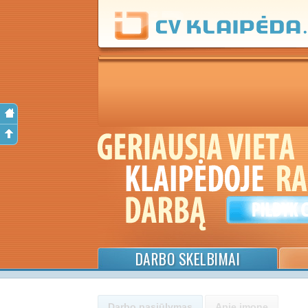
DARBO SKELBIMAI
Darbo pasiūlymas
Apie įmonę