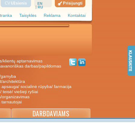
CV
Užsienis
Prisijungti
EN
RU
tranka
Taisyklės
Reklama
Kontaktai
s/klientų aptarnavimas
ė/gamyba
nt/architektūra
s apsauga/ socialinė rūpyba/ farmacija
/ teisė/ viešieji ryšiai
s/organizavimas
s tarnautojai
DARBDAVIAMS