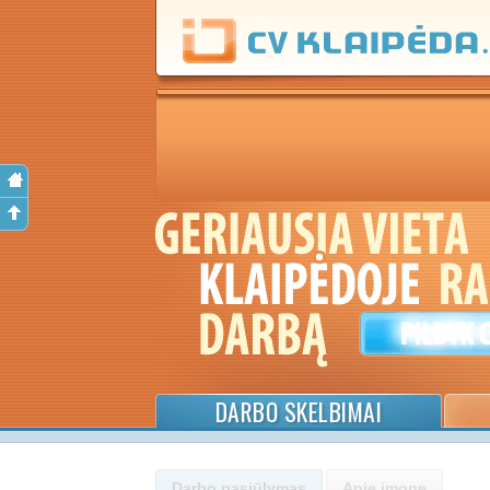
DARBO SKELBIMAI
Darbo pasiūlymas
Apie įmonę