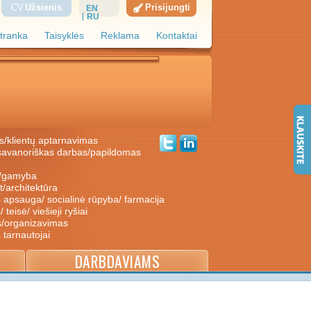
CV
Užsienis
Prisijungti
EN
RU
tranka
Taisyklės
Reklama
Kontaktai
s/klientų aptarnavimas
ė/gamyba
nt/architektūra
s apsauga/ socialinė rūpyba/ farmacija
/ teisė/ viešieji ryšiai
s/organizavimas
s tarnautojai
DARBDAVIAMS