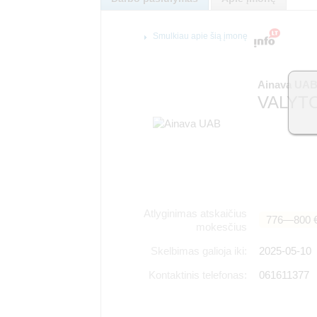
Smulkiau apie šią įmonę
Ainava UA
VALYTO
Atlyginimas atskaičius
776―800 
mokesčius
Skelbimas galioja iki:
2025-05-10
Kontaktinis telefonas:
061611377