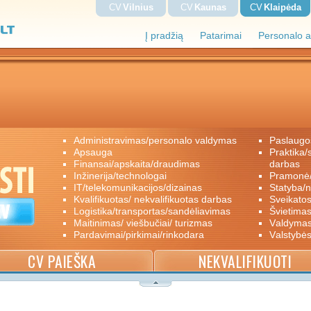
CV
Vilnius
CV
Kaunas
CV
Klaipėda
Į pradžią
Patarimai
Personalo a
administravimas/personalo valdymas
paslaugo
apsauga
praktika/savanoriškas darbas/papildomas
finansai/apskaita/draudimas
darbas
inžinerija/technologai
pramon
IT/telekomunikacijos/dizainas
statyba/
kvalifikuotas/ nekvalifikuotas darbas
sveikato
logistika/transportas/sandėliavimas
švietimas
maitinimas/ viešbučiai/ turizmas
valdyma
pardavimai/pirkimai/rinkodara
valstybė
CV PAIEŠKA
NEKVALIFIKUOTI