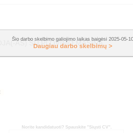
B
Šio darbo skelbimo galiojimo laikas baigėsi 2025-05-1
JA(-AS) SU PLOVIMO MAŠINA
Daugiau darbo skelbimų >
€
Norite kandidatuoti? Spauskite "Siųsti CV".