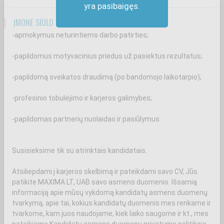
yra pasibaigęs.
ĮMONĖ SIŪLO
-apmokymus neturintiems darbo patirties;
-papildomus motyvacinius priedus už pasiektus rezultatus;
-papildomą sveikatos draudimą (po bandomojo laikotarpio);
-profesinio tobulėjimo ir karjeros galimybes;
-papildomas partnerių nuolaidas ir pasiūlymus.
Susisieksime tik su atrinktais kandidatais.
Atsiliepdami į karjeros skelbimą ir pateikdami savo CV, Jūs
patikite MAXIMA LT, UAB savo asmens duomenis. Išsamią
informaciją apie mūsų vykdomą kandidatų asmens duomenų
tvarkymą, apie tai, kokius kandidatų duomenis mes renkame ir
tvarkome, kam juos naudojame, kiek laiko saugome ir kt., mes