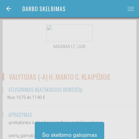
DARBO SKELBIMAS
bars
MAXIMA LT, UAB
VALYTOJAS (-A) H. MANTO G. KLAIPĖDOJE
ATLYGINIMAS NEATSKAIČIUS MOKESČIŲ
Nuo 1075
iki 1140
€
APRAŠYMAS
-prekybinės salės bei pagalbinių patalpų valymą;
Šio skelbimo galiojimas
-pietų gamybą darbuotojams.